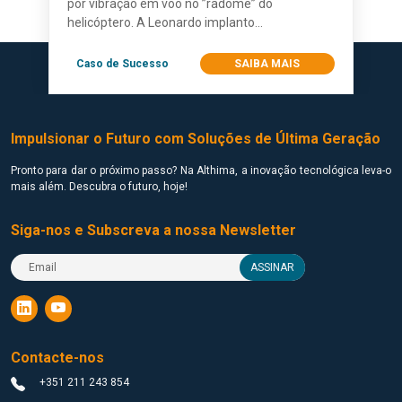
por vibração em voo no ”radome” do
helicóptero. A Leonardo implanto...
Caso de Sucesso
SAIBA MAIS
Impulsionar o Futuro com Soluções de Última Geração
Pronto para dar o próximo passo? Na Althima, a inovação tecnológica leva-o
mais além. Descubra o futuro, hoje!
Siga-nos e Subscreva a nossa Newsletter
ASSINAR
Contacte-nos
+351 211 243 854