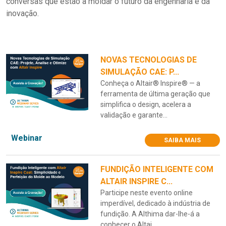
conversas que estão a moldar o futuro da engenharia e da
inovação.
NOVAS TECNOLOGIAS DE
SIMULAÇÃO CAE: P...
Conheça o Altair® Inspire® — a
ferramenta de última geração que
simplifica o design, acelera a
validação e garante...
Webinar
SAIBA MAIS
FUNDIÇÃO INTELIGENTE COM
ALTAIR INSPIRE C...
Participe neste evento online
imperdível, dedicado à indústria de
fundição. A Althima dar-lhe-á a
conhecer o Altai...