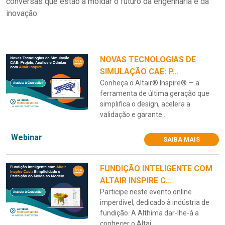
conversas que estão a moldar o futuro da engenharia e da
inovação.
NOVAS TECNOLOGIAS DE
SIMULAÇÃO CAE: P...
Conheça o Altair® Inspire® — a
ferramenta de última geração que
simplifica o design, acelera a
validação e garante...
Webinar
SAIBA MAIS
FUNDIÇÃO INTELIGENTE COM
ALTAIR INSPIRE C...
Participe neste evento online
imperdível, dedicado à indústria de
fundição. A Althima dar-lhe-á a
conhecer o Altai...