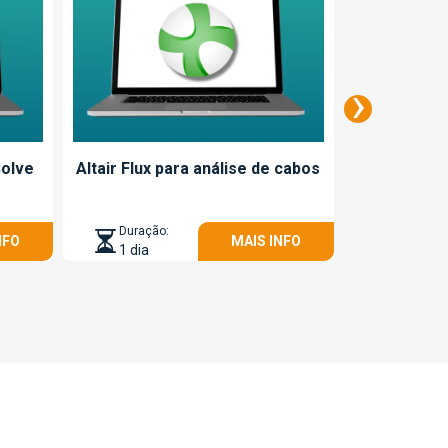
›
olve
Altair Flux para análise de cabos
Introd
Duração:
Duração
NFO
MAIS INFO
1 dia
1 dia