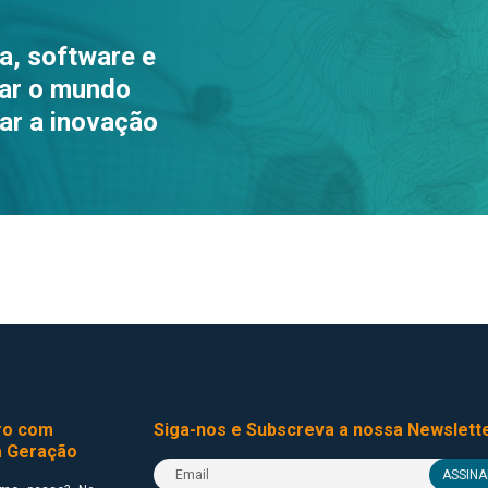
a, software e
mar o mundo
rar a inovação
uro com
Siga-nos e Subscreva a nossa Newslett
a Geração
ASSINA