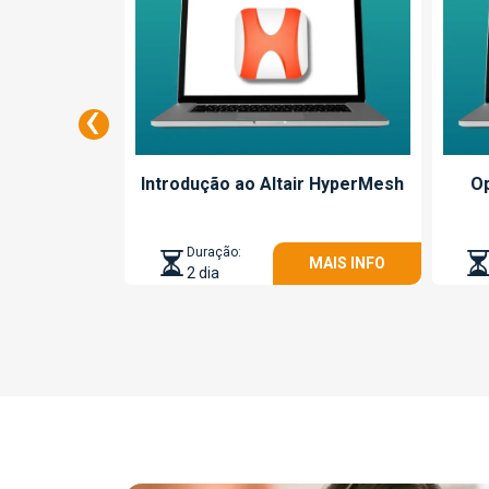
‹
air SimLab
Introdução ao Altair HyperMesh
Op
Duração:
MAIS INFO
MAIS INFO
2 dia