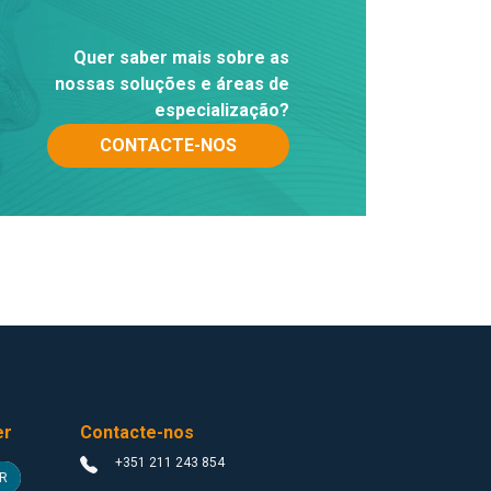
Quer saber mais sobre as
nossas soluções e áreas de
especialização?
CONTACTE-NOS
er
Contacte-nos
+351 211 243 854
R