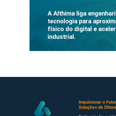
A Althima liga engenhari
tecnologia para aproxi
físico do digital e acele
industrial.
Impulsionar o Fut
Soluções de Últim