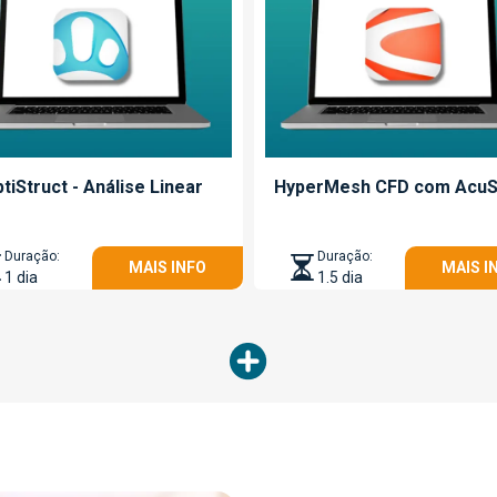
tiStruct - Análise Linear
HyperMesh CFD com AcuS
Duração:
Duração:
MAIS INFO
MAIS I
1 dia
1.5 dia